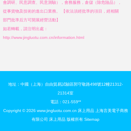
會調研、民意調查、民意測驗），會務服務，倉儲（除危險品），
從事貨物及技術的進出口業務。 【依法須經批準的項目，經相關
部門批準后方可開展經營活動】
如若轉載，請注明出處：
http://www.jingluotu.com.cn/information.html
地址：中國（上海）自由貿易試驗區郭守敬路498號12幢21312-
21314室
電話：021-559**
Copyright © 2026
www.jingluotu.com.cn
床上用品
上海言美電子商務
有限公司
床上用品
版權所有
Sitemap